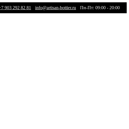
+7 903 292 82 81
info@artisan-bottier.ru
Пн-Пт: 09:00 - 20:00