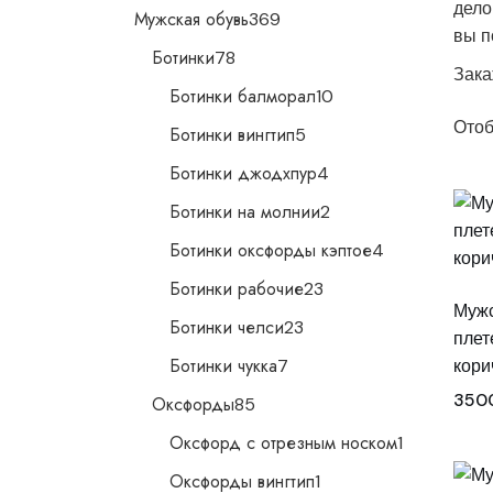
дело
369
Мужская обувь
369
товаров
вы п
78
Ботинки
78
товаров
Зака
10
Ботинки балморал
10
товаров
Отоб
5
Ботинки вингтип
5
товаров
4
Ботинки джодхпур
4
товара
2
Ботинки на молнии
2
товара
4
Ботинки оксфорды кэптое
4
товара
23
Ботинки рабочие
23
товара
Мужс
23
Ботинки челси
23
товара
плет
7
Ботинки чукка
7
кори
товаров
85
350
Оксфорды
85
товаров
1
Оксфорд с отрезным носком
1
товар
1
Оксфорды вингтип
1
товар