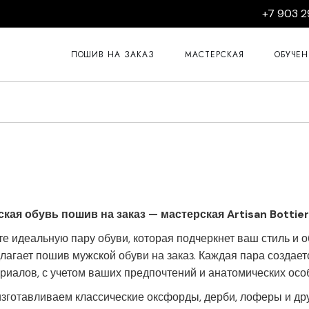
+7 903 2
Курсы пошив
Курсы пошив
ПОШИВ НА ЗАКАЗ
МАСТЕРСКАЯ
ОБУЧЕ
Курсы ремон
Курсы пошив
Курсы 
Курсы пошив
Курсы 
Курсы пошив
Курсы 
Курсы изгото
Курсы 
Курсы 
кая обувь пошив на заказ — мастерская Artisan Bottier
Курсы 
е идеальную пару обуви, которая подчеркнет ваш стиль и о
Курсы 
лагает пошив мужской обуви на заказ. Каждая пара создае
риалов, с учетом ваших предпочтений и анатомических осо
зготавливаем классические оксфорды, дерби, лоферы и др