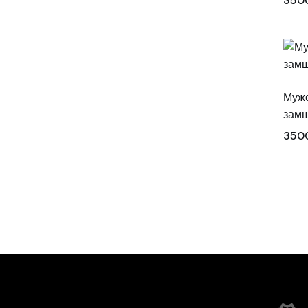
350
Мужс
замш
350