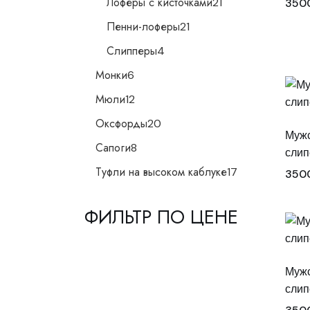
Лоферы с кисточками
21
350
товар
21
Пенни-лоферы
21
товар
4
Слипперы
4
товара
6
Монки
6
товаров
12
Мюли
12
товаров
20
Оксфорды
20
товаров
Мужс
8
Сапоги
8
слип
товаров
17
Туфли на высоком каблуке
17
350
товаров
ФИЛЬТР ПО ЦЕНЕ
Мужс
слип