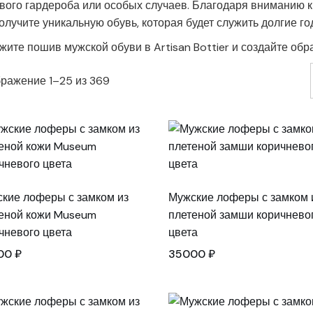
вого гардероба или особых случаев. Благодаря вниманию к
олучите уникальную обувь, которая будет служить долгие го
жите пошив мужской обуви в Artisan Bottier и создайте обр
Сортировка:
ражение 1–25 из 369
самые
недавние
кие лоферы с замком из
Мужские лоферы с замком 
еной кожи Museum
плетеной замши коричнево
чневого цвета
цвета
00
₽
35000
₽