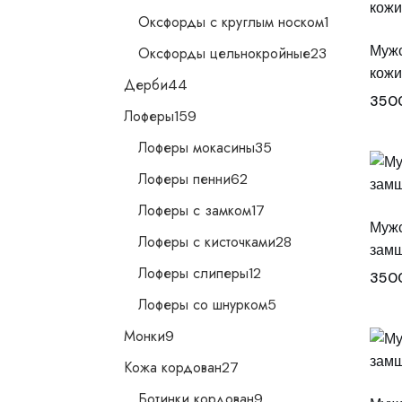
1
Оксфорды с круглым носком
1
товар
23
Мужс
Оксфорды цельнокройные
23
товара
кожи
44
Дерби
44
товара
350
159
Лоферы
159
товаров
35
Лоферы мокасины
35
товаров
62
Лоферы пенни
62
товара
17
Лоферы с замком
17
товаров
Мужс
28
Лоферы с кисточками
28
замш
товаров
12
Лоферы слиперы
12
350
товаров
5
Лоферы со шнурком
5
товаров
9
Монки
9
товаров
27
Кожа кордован
27
товаров
9
Ботинки кордован
9