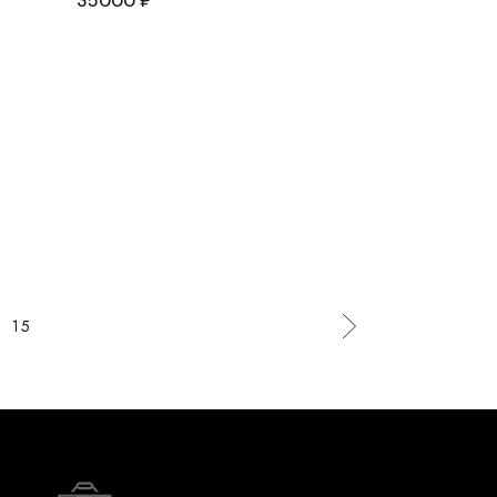
35000
₽
15