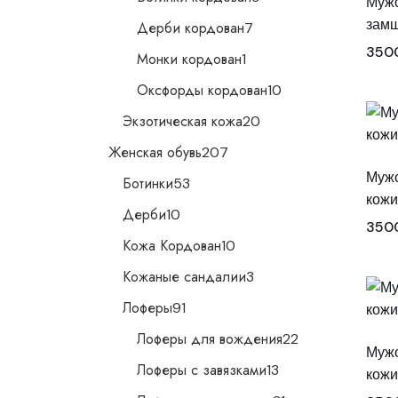
Мужс
товаров
7
замш
Дерби кордован
7
товаров
350
1
Монки кордован
1
товар
10
Оксфорды кордован
10
товаров
20
Экзотическая кожа
20
товаров
207
Женская обувь
207
товаров
Мужс
53
Ботинки
53
товара
кожи
10
Дерби
10
товаров
350
10
Кожа Кордован
10
товаров
3
Кожаные сандалии
3
товара
91
Лоферы
91
товар
22
Лоферы для вождения
22
товара
Мужс
13
Лоферы с завязками
13
кожи
товаров
21