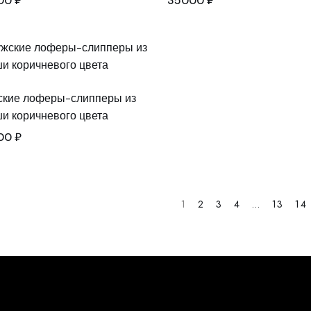
00
₽
35000
₽
кие лоферы-слипперы из
и коричневого цвета
00
₽
1
2
3
4
…
13
14