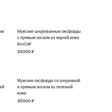
ым
Мужские шнурованные оксфорды
с прямым носком из черной кожи
BoxCalf
35000
₽
Мужские оксфорды со шнуровкой
ьей
и прямым носком из телячьей
кожи
35000
₽