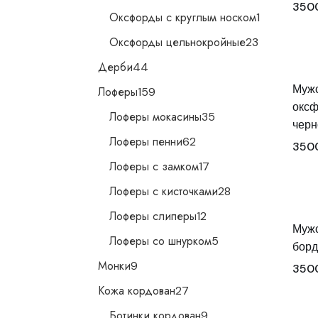
350
1
Оксфорды с круглым носком
1
товар
23
Оксфорды цельнокройные
23
товара
44
Дерби
44
товара
159
Мужс
Лоферы
159
товаров
оксф
35
Лоферы мокасины
35
товаров
черн
62
Лоферы пенни
62
350
товара
17
Лоферы с замком
17
товаров
28
Лоферы с кисточками
28
товаров
12
Лоферы слиперы
12
товаров
Мужс
5
Лоферы со шнурком
5
борд
товаров
9
Монки
9
350
товаров
27
Кожа кордован
27
товаров
9
Ботинки кордован
9