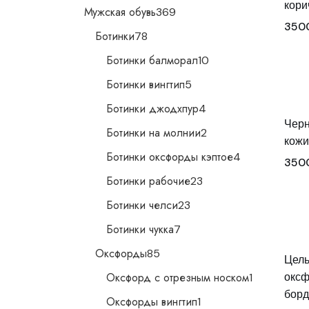
кори
369
Мужская обувь
369
товаров
350
78
Ботинки
78
товаров
10
Ботинки балморал
10
товаров
5
Ботинки вингтип
5
товаров
4
Ботинки джодхпур
4
товара
Черн
2
Ботинки на молнии
2
товара
кожи
4
Ботинки оксфорды кэптое
4
350
товара
23
Ботинки рабочие
23
товара
23
Ботинки челси
23
товара
7
Ботинки чукка
7
товаров
85
Оксфорды
85
Цель
товаров
1
Оксфорд с отрезным носком
оксф
1
товар
борд
1
Оксфорды вингтип
1
товар