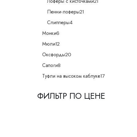
Лоферы с кисточками
21
товар
21
Пенни-лоферы
21
товар
4
Слипперы
4
товара
6
Монки
6
товаров
12
Мюли
12
товаров
20
Оксфорды
20
товаров
8
Сапоги
8
товаров
17
Туфли на высоком каблуке
17
товаров
ФИЛЬТР ПО ЦЕНЕ