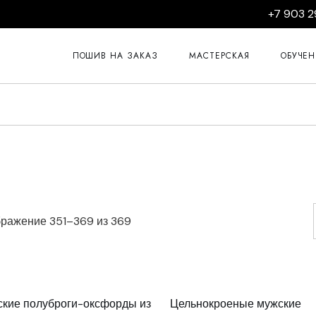
+7 903 2
Курсы пошив
Курсы пошив
ПОШИВ НА ЗАКАЗ
МАСТЕРСКАЯ
ОБУЧЕ
Курсы ремон
Курсы пошив
Курсы 
Курсы пошив
Курсы 
Курсы пошив
Курсы 
Курсы изгото
Курсы 
Курсы 
Сортировка:
ражение 351–369 из 369
Курсы 
самые
недавние
Курсы 
кие полуброги-оксфорды из
Цельнокроеные мужские