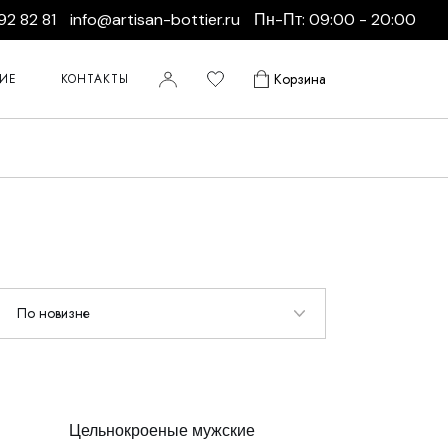
92 82 81
info@artisan-bottier.ru
Пн-Пт: 09:00 - 20:00
а обуви
а кроссовок
Корзина
НИЕ
КОНТАКТЫ
та обуви
а сумок
пошива обуви
а кожаных курток
пошива кроссовок
а одежды из кожи
ремонта обуви
вления ключей
пошива сумок
пошива кожаных курток
пошива одежды из кожи
изготовления ключей
Цельнокроеные мужские