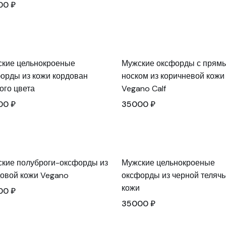
00
₽
кие цельнокроеные
Мужские оксфорды с прям
орды из кожи кордован
носком из коричневой кожи
ого цвета
Vegano Calf
00
₽
35000
₽
кие полуброги-оксфорды из
Мужские цельнокроеные
овой кожи Vegano
оксфорды из черной теляч
кожи
00
₽
35000
₽