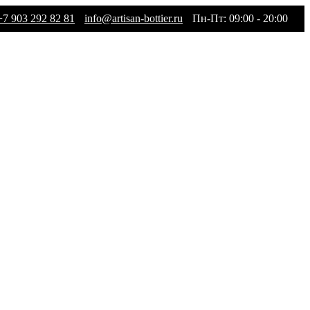
+7 903 292 82 81
info@artisan-bottier.ru
Пн-Пт: 09:00 - 20:00