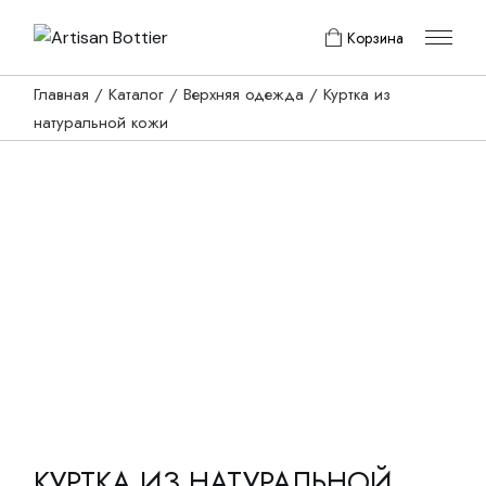
Skip
to
Корзина
the
content
Главная
Каталог
Верхняя одежда
Куртка из
натуральной кожи
КУРТКА ИЗ НАТУРАЛЬНОЙ