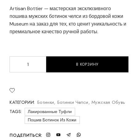
Artisan Bottier — мастерская эксклюзивного
пошива мужских ботинок челси из бордовой кожи
Museum на заказ для тех, кто ценит уникальность и
премиальное качество ручной работы.
В КОРЗИНУ
Мужские ботинки челси из бордовой кожи Museum qua
Ботинки
,
Ботинки Челси
,
Мужская Обувь
КАТЕГОРИИ:
TAGS:
Лакированные Туфли
Пошив Ботинок Из Кожи
ПОДЕЛИТЬСЯ: