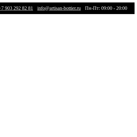
+7 903 292 82 81
info@artisan-bottier.ru
Пн-Пт: 09:00 - 20:00