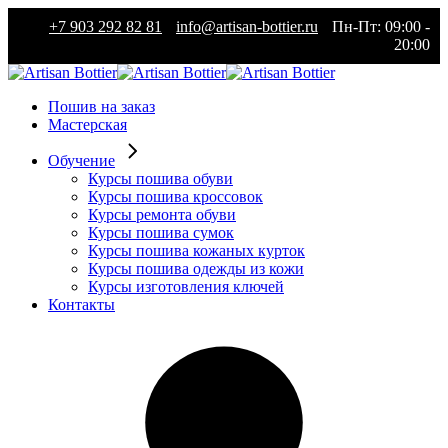
Skip
+7 903 292 82 81
info@artisan-bottier.ru
Пн-Пт: 09:00 -
to
20:00
the
content
Пошив на заказ
Мастерская
Обучение
Курсы пошива обуви
Курсы пошива кроссовок
Курсы ремонта обуви
Курсы пошива сумок
Курсы пошива кожаных курток
Курсы пошива одежды из кожи
Курсы изготовления ключей
Контакты