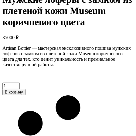
плетеной кожи Museum
коричневого цвета
35000
₽
Artisan Bottier — мастерская эксклюзивного пошива мужских
лоферов с замком из плетеной кожи Museum коричневого
цвета для тех, кто ценит уникальность и премиальное
качество ручной работы.
Мужские
лоферы
В корзину
с
замком
из
плетеной
кожи
Museum
коричневого
цвета