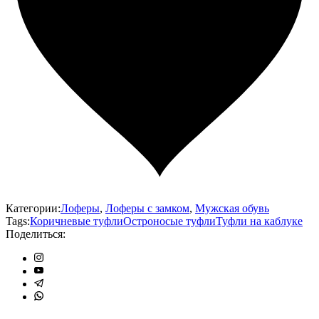
Категории:
Лоферы
,
Лоферы с замком
,
Мужская обувь
Tags:
Коричневые туфли
Остроносые туфли
Туфли на каблуке
Поделиться: