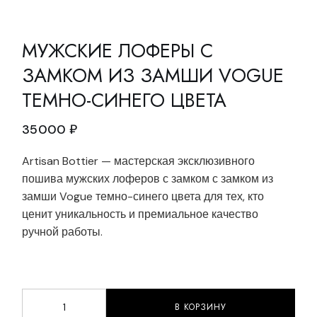
МУЖСКИЕ ЛОФЕРЫ С
ЗАМКОМ ИЗ ЗАМШИ VOGUE
ТЕМНО-СИНЕГО ЦВЕТА
35000
₽
Artisan Bottier — мастерская эксклюзивного
пошива мужских лоферов с замком с замком из
замши Vogue темно-синего цвета для тех, кто
ценит уникальность и премиальное качество
ручной работы.
В КОРЗИНУ
Мужские лоферы с замком из замши Vogue темно-син