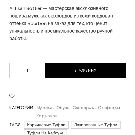
Artisan Bottier — мастерская эксклюзивного
пошива мужских оксфордов из кожи кордован
оттенка Bourbon на заказ для тех, кто ценит
уникальность и премиальное качество ручной
работы.
В КОРЗИНУ
Мужские оксфорды из кожи кордован оттенка Bourbon
Мужская Обувь
,
Оксфорды
,
Оксфорды
КАТЕГОРИИ:
Кордован
TAGS:
Коричневые Туфли
Лакированные Туфли
Туфли На Каблуке