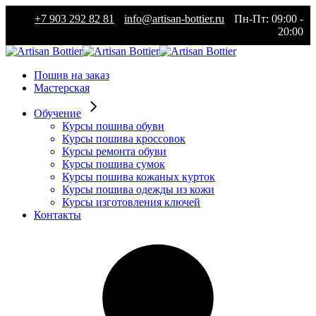
Skip
+7 903 292 82 81
info@artisan-bottier.ru
Пн-Пт: 09:00 -
to
20:00
the
content
Пошив на заказ
Мастерская
Обучение
Курсы пошива обуви
Курсы пошива кроссовок
Курсы ремонта обуви
Курсы пошива сумок
Курсы пошива кожаных курток
Курсы пошива одежды из кожи
Курсы изготовления ключей
Контакты