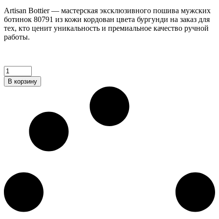
Artisan Bottier — мастерская эксклюзивного пошива мужских
ботинок 80791 из кожи кордован цвета бургунди на заказ для
тех, кто ценит уникальность и премиальное качество ручной
работы.
Мужские
ботинки
В корзину
из
кожи
кордован
цвета
бургунди
quantity