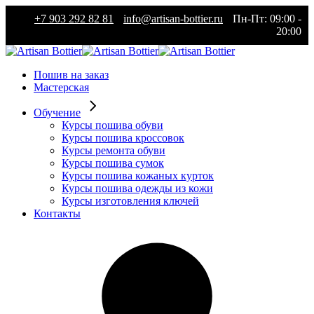
Skip
+7 903 292 82 81
info@artisan-bottier.ru
Пн-Пт: 09:00 -
to
20:00
the
content
Пошив на заказ
Мастерская
Обучение
Курсы пошива обуви
Курсы пошива кроссовок
Курсы ремонта обуви
Курсы пошива сумок
Курсы пошива кожаных курток
Курсы пошива одежды из кожи
Курсы изготовления ключей
Контакты