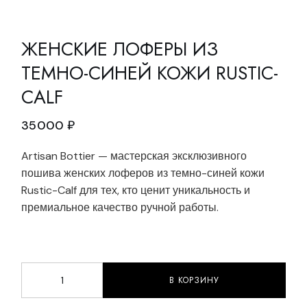
ЖЕНСКИЕ ЛОФЕРЫ ИЗ
ТЕМНО-СИНЕЙ КОЖИ RUSTIC-
CALF
35000
₽
Artisan Bottier — мастерская эксклюзивного
пошива женских лоферов из темно-синей кожи
Rustic-Calf для тех, кто ценит уникальность и
премиальное качество ручной работы.
В КОРЗИНУ
Женские лоферы из темно-синей кожи Rustic-Calf qu