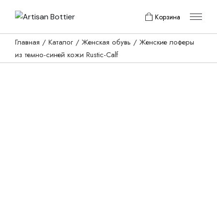
Skip
to
Корзина
the
content
Главная
Каталог
Женская обувь
Женские лоферы
из темно-синей кожи Rustic-Calf