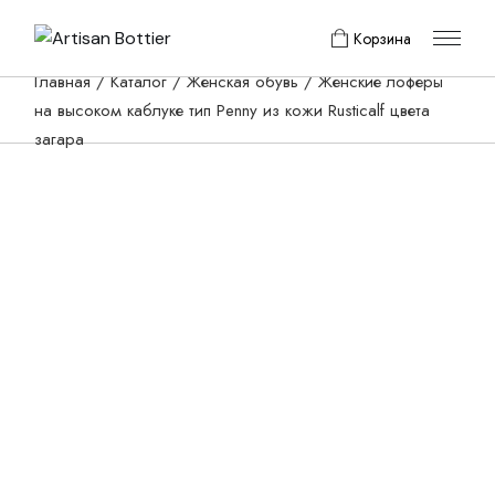
Skip
to
Корзина
the
content
Главная
Каталог
Женская обувь
Женские лоферы
на высоком каблуке тип Penny из кожи Rusticalf цвета
загара