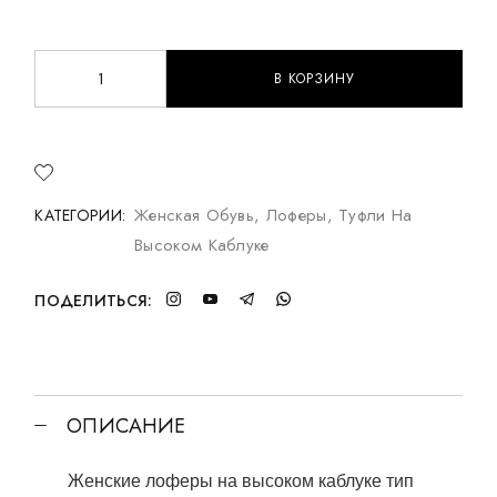
В КОРЗИНУ
Женские лоферы на высоком каблуке тип Penny из кожи
Женская Обувь
,
Лоферы
,
Туфли На
КАТЕГОРИИ:
Высоком Каблуке
ПОДЕЛИТЬСЯ:
ОПИСАНИЕ
Женские лоферы на высоком каблуке тип