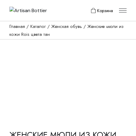
Skip
to
Корзина
the
content
Главная
Каталог
Женская обувь
Женские мюли из
кожи Rois цвета тан
ЖЕНСКИЕ МЮЛИ ИЗ КОЖИ