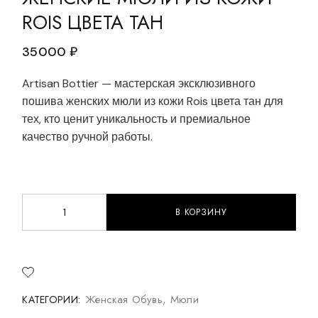
ROIS ЦВЕТА ТАН
35000
₽
Artisan Bottier — мастерская эксклюзивного
пошива женских мюли из кожи Rois цвета тан для
тех, кто ценит уникальность и премиальное
качество ручной работы.
В КОРЗИНУ
Женские мюли из кожи Rois цвета тан quantity
Женская Обувь
,
Мюли
КАТЕГОРИИ: