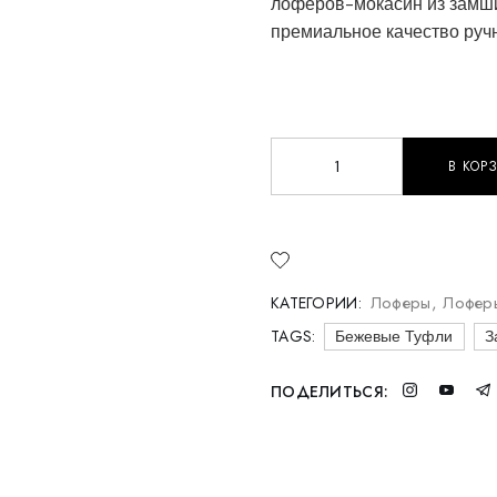
лоферов-мокасин из замши 
премиальное качество руч
В КОР
Мужские лоферы-мокасин
Лоферы
,
Лофер
КАТЕГОРИИ:
TAGS:
Бежевые Туфли
З
ПОДЕЛИТЬСЯ: