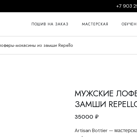
+7 903 2
Курсы пошив
Курсы пошив
ПОШИВ НА ЗАКАЗ
МАСТЕРСКАЯ
ОБУЧЕ
Курсы ремон
Курсы пошив
лоферы-мокасины из замши Repello
Курсы 
Курсы пошив
Курсы 
Курсы пошив
Курсы 
Курсы изгото
Курсы 
Курсы 
МУЖСКИЕ ЛОФ
Курсы 
ЗАМШИ REPELL
Курсы 
35000
₽
Artisan Bottier — мастерс