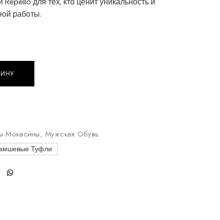
Repello для тех, кто ценит уникальность и
ной работы.
ЗИНУ
ы из замши Repello quantity
ы Мокасины
,
Мужская Обувь
амшевые Туфли