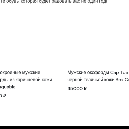
е обувь, которая будет радовать вас не один год!
окроеные мужские
Мужские оксфорды Cap Toe 
рды из коричневой кожи
черной телячьей кожи Box Ca
quable
35000
₽
0
₽