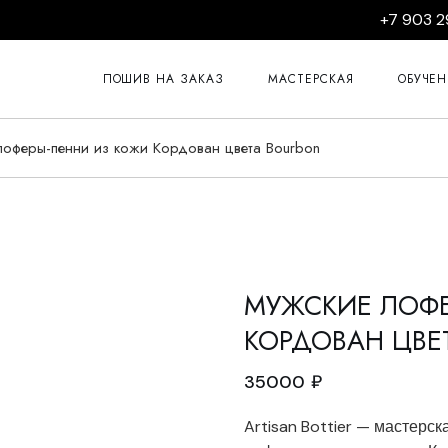
+7 903 2
Курсы пошив
Курсы пошив
ПОШИВ НА ЗАКАЗ
МАСТЕРСКАЯ
ОБУЧЕ
Курсы ремон
Курсы пошив
лоферы-пенни из кожи Кордован цвета Bourbon
Курсы 
Курсы пошив
Курсы 
Курсы пошив
Курсы 
Курсы изгото
Курсы 
Курсы 
МУЖСКИЕ ЛОФЕ
Курсы 
КОРДОВАН ЦВЕ
Курсы 
35000
₽
Artisan Bottier — мастерс