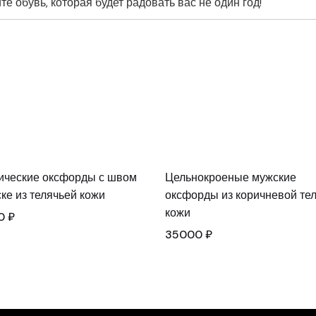
е обувь, которая будет радовать вас не один год!
ические оксфорды с швом
Цельнокроеные мужские
ске из телячьей кожи
оксфорды из коричневой те
кожи
0
₽
35000
₽