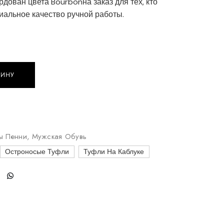
дован цвета Bourbonна заказ для тех, кто
иальное качество ручной работы.
ЗИНУ
з кожи Кордован цвета Bourbon quantity
ы Пенни
,
Мужская Обувь
Остроносые Туфли
Туфли На Каблуке