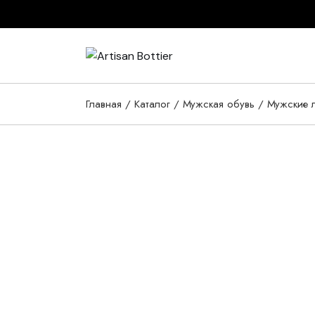
Skip
to
the
content
Главная
Каталог
Мужская обувь
Мужские 