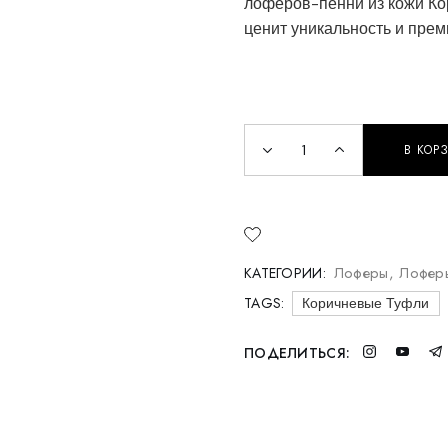
лоферов-пенни из кожи Кор
ценит уникальность и прем
В КОР
Мужские лоферы-пенни и
Лоферы
,
Лофер
КАТЕГОРИИ:
TAGS:
Коричневые Туфли
ПОДЕЛИТЬСЯ: