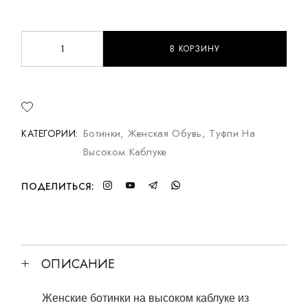
В КОРЗИНУ
Женские ботинки на высоком каблуке из коричневой 
Ботинки
,
Женская Обувь
,
Туфли На
КАТЕГОРИИ:
Высоком Каблуке
ПОДЕЛИТЬСЯ:
ОПИСАНИЕ
Женские ботинки на высоком каблуке из