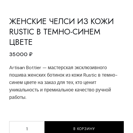
ЖЕНСКИЕ ЧЕЛСИ ИЗ КОЖИ
RUSTIC В ТЕМНО-СИНЕМ
ЦВЕТЕ
35000
₽
Artisan Bottier — мастерская эксклюзивного
пошива женских ботинок из кожи Rustic в темно-
синем цвете на заказ для тех, кто ценит
уникальность и премиальное качество ручной
работы.
В КОРЗИНУ
Женские челси из кожи Rustic в темно-синем цвете q