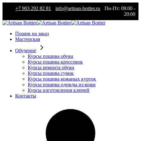
Skip
+7 903 292 82 81
info@artisan-bottier.ru
Пн-Пт: 09:00 -
to
20:00
the
content
Пошив на заказ
Мастерская
Обучение
Курсы пошива обуви
Курсы пошива кроссовок
Курсы ремонта обуви
Курсы пошива сумок
Курсы пошива кожаных курток
Курсы пошива одежды из кожи
Курсы изготовления ключей
Контакты