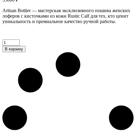
Artisan Bottier — мастерская эксклюзивного пошива женских
лоферов с кисточками из кожи Rustic Calf для тех, кто ценит
уникальность и премиальное качество ручной работы.
Женские
лоферы
В корзину
с
кисточками
из
кожи
Rustic
Calf
quantity